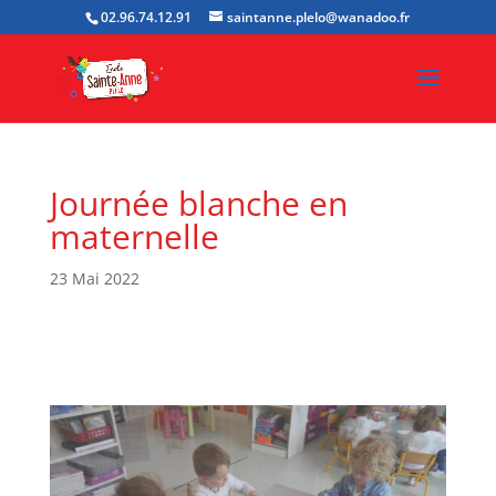
02.96.74.12.91
saintanne.plelo@wanadoo.fr
Journée blanche en
maternelle
23 Mai 2022