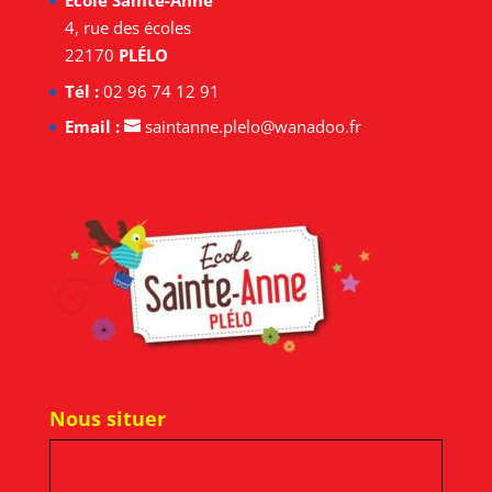
École Sainte-Anne
4, rue des écoles
22170
PLÉLO
Tél :
02 96 74 12 91
Email :
saintanne.plelo@wanadoo.fr
Nous situer