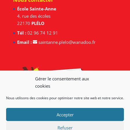
École Sainte-Anne
4, rue des écoles
22170
PLÉLO
Tél :
02 96 74 12 91
Email :
saintanne.plelo@wanadoo.fr
Gérer le consentement aux
cookies
Nous utilisons des cookies pour optimiser notre site web et notre service.
Accepter
Nous situer
Refuser