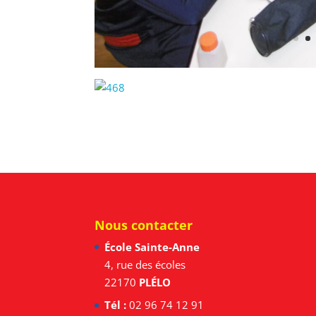
Nous contacter
École Sainte-Anne
4, rue des écoles
22170
PLÉLO
Tél :
02 96 74 12 91