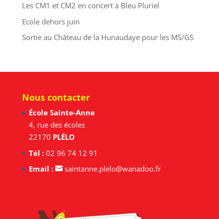
Les CM1 et CM2 en concert à Bleu Pluriel
Ecole dehors juin
Sortie au Château de la Hunaudaye pour les MS/GS
Nous contacter
École Sainte-Anne
4, rue des écoles
22170
PLÉLO
Tél :
02 96 74 12 91
Email :
saintanne.plelo@wanadoo.fr