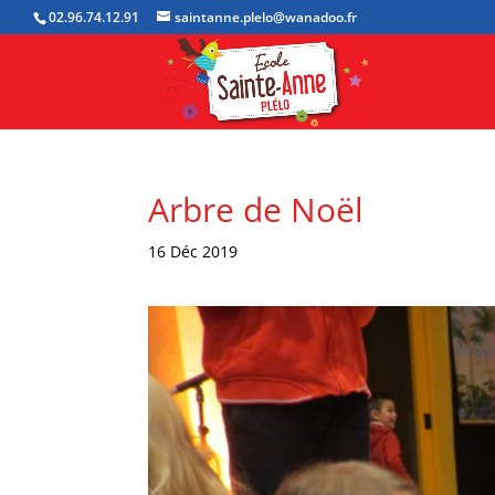
02.96.74.12.91
saintanne.plelo@wanadoo.fr
Arbre de Noël
16 Déc 2019