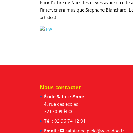
Pour l’arbre de Noël, les élèves avaient cette
l’intervenant musique Stéphane Blanchard. Le 
artistes!
Nous contacter
École Sainte-Anne
4, rue des écoles
22170
PLÉLO
Tél :
02 96 74 12 91
Email :
saintanne.plelo@wanadoo.fr