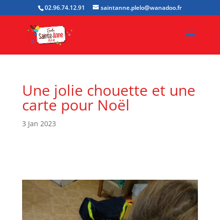
02.96.74.12.91
saintanne.plelo@wanadoo.fr
Une jolie chouette et une
carte pour Noël
3 Jan 2023