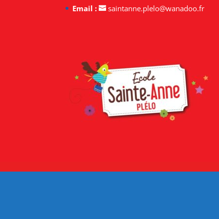
Nous contacter
École Sainte-Anne
4, rue des écoles
22170
PLÉLO
Tél :
02 96 74 12 91