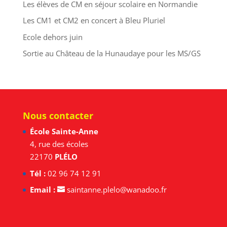
Les élèves de CM en séjour scolaire en Normandie
Les CM1 et CM2 en concert à Bleu Pluriel
Ecole dehors juin
Sortie au Château de la Hunaudaye pour les MS/GS
Nous contacter
École Sainte-Anne
4, rue des écoles
22170
PLÉLO
Tél :
02 96 74 12 91
Email :
saintanne.plelo@wanadoo.fr