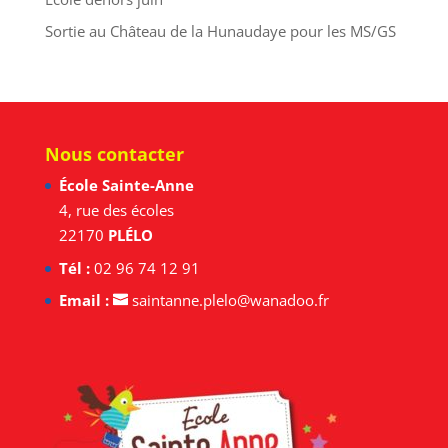
Sortie au Château de la Hunaudaye pour les MS/GS
Nous contacter
École Sainte-Anne
4, rue des écoles
22170
PLÉLO
Tél :
02 96 74 12 91
Email :
saintanne.plelo@wanadoo.fr