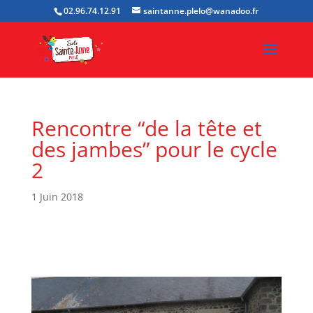
02.96.74.12.91
saintanne.plelo@wanadoo.fr
Rencontre “de la tête et
des jambes” pour le cycle
2
1 Juin 2018