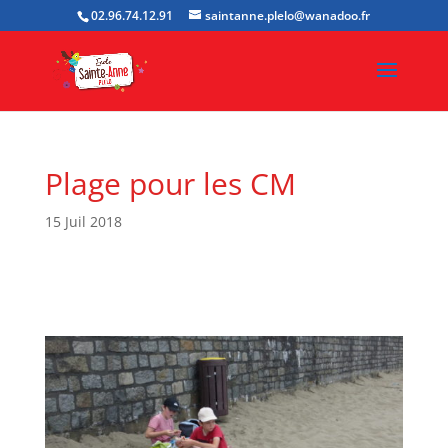
02.96.74.12.91
saintanne.plelo@wanadoo.fr
Plage pour les CM
15 Juil 2018