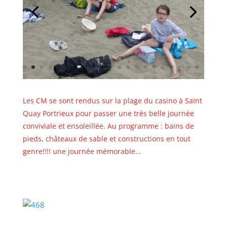
Les CM se sont rendus sur la plage du casino à Saint
Quay Portrieux pour passer une très belle journée
conviviale et ensoleillée. Au programme : bains de
pieds, châteaux de sable et constructions en tout
genre!!!! une journée mémorable…