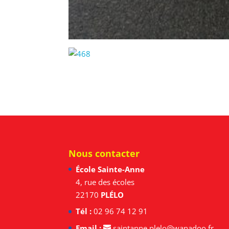
Nous contacter
École Sainte-Anne
4, rue des écoles
22170
PLÉLO
Tél :
02 96 74 12 91
Email :
saintanne.plelo@wanadoo.fr