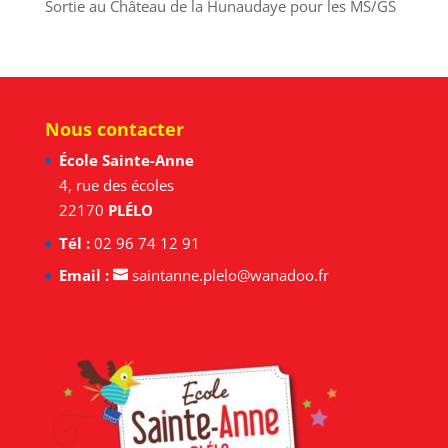
Sortie au Château de la Hunaudaye pour les MS/GS
Nous contacter
École Sainte-Anne
4, rue des écoles
22170
PLÉLO
Tél :
02 96 74 12 91
Email :
saintanne.plelo@wanadoo.fr