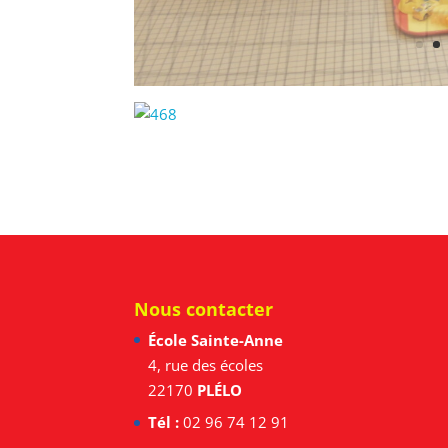
Nous contacter
École Sainte-Anne
4, rue des écoles
22170
PLÉLO
Tél :
02 96 74 12 91