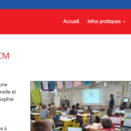
Accueil
Infos pratiques
 CM
’une
nelle et
 Sophie
,
re à