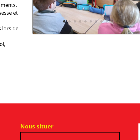
timents.
sesse et
 lors de
ol,
Nous situer