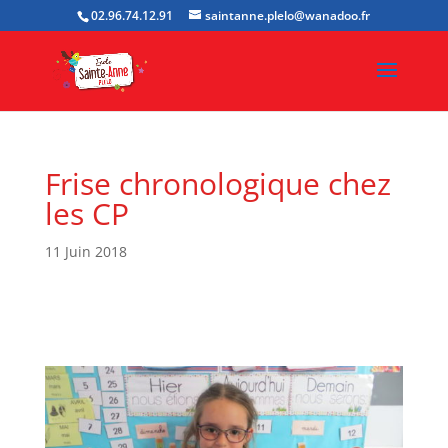
02.96.74.12.91
saintanne.plelo@wanadoo.fr
Frise chronologique chez
les CP
11 Juin 2018