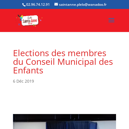
02.96.74.12.91
saintanne.plelo@wanadoo.fr
Elections des membres
du Conseil Municipal des
Enfants
6 Déc 2019