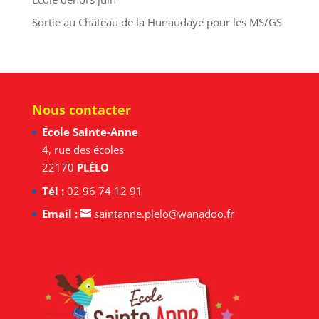
Sortie au Château de la Hunaudaye pour les MS/GS
Nous contacter
École Sainte-Anne
4, rue des écoles
22170
PLÉLO
Tél :
02 96 74 12 91
Email :
saintanne.plelo@wanadoo.fr