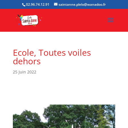
02.96.74.12.91
saintanne.plelo@wanadoo.fr
Ecole, Toutes voiles
dehors
25 Juin 2022