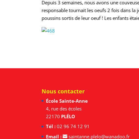
Depuis 3 semaines, nous avons une couveuse e
responsable tournait les oeufs 2 fois dans la 
poussins sortis de leur oeuf ! Les enfants étai
Nous contacter
École Sainte-Anne
4, rue des écoles
22170
PLÉLO
Tél :
02 96 74 12 91
Email :
saintanne.plelo@wanadoo.fr