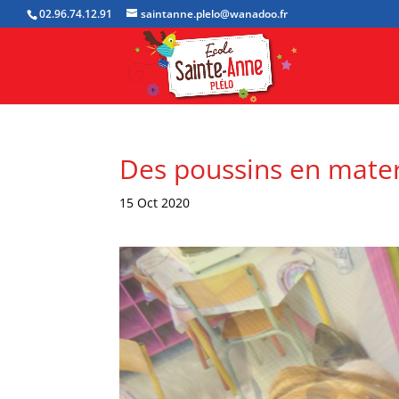
02.96.74.12.91
saintanne.plelo@wanadoo.fr
Des poussins en mater
15 Oct 2020