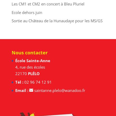
Les CM1 et CM2 en concert à Bleu Pluriel
Ecole dehors juin
Sortie au Château de la Hunaudaye pour les MS/GS
Nous contacter
École Sainte-Anne
4, rue des écoles
22170
PLÉLO
Tél :
02 96 74 12 91
Email :
saintanne.plelo@wanadoo.fr