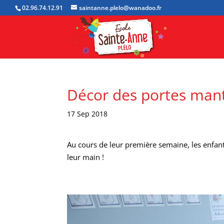
02.96.74.12.91
saintanne.plelo@wanadoo.fr
Décor des portes man
17 Sep 2018
Au cours de leur première semaine, les enfant
leur main !