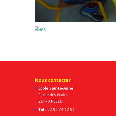
Nous contacter
École Sainte-Anne
4, rue des écoles
22170
PLÉLO
Tél :
02 96 74 12 91