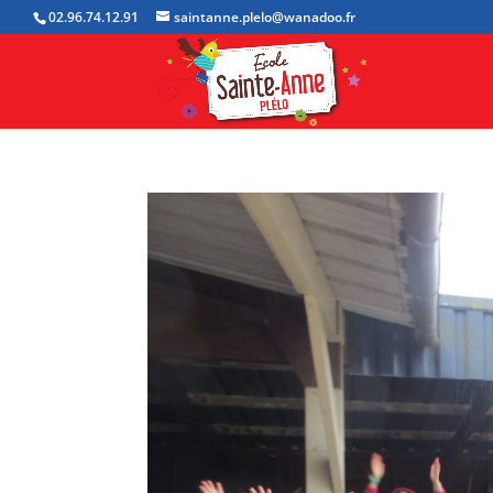
02.96.74.12.91
saintanne.plelo@wanadoo.fr