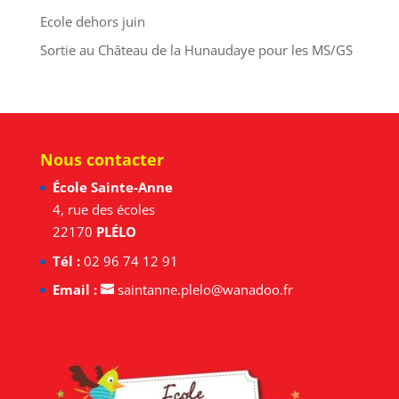
Ecole dehors juin
Sortie au Château de la Hunaudaye pour les MS/GS
Nous contacter
École Sainte-Anne
4, rue des écoles
22170
PLÉLO
Tél :
02 96 74 12 91
Email :
saintanne.plelo@wanadoo.fr