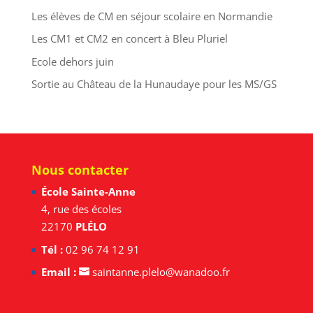
Les élèves de CM en séjour scolaire en Normandie
Les CM1 et CM2 en concert à Bleu Pluriel
Ecole dehors juin
Sortie au Château de la Hunaudaye pour les MS/GS
Nous contacter
École Sainte-Anne
4, rue des écoles
22170
PLÉLO
Tél :
02 96 74 12 91
Email :
saintanne.plelo@wanadoo.fr