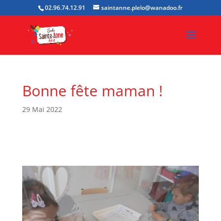
02.96.74.12.91
saintanne.plelo@wanadoo.fr
Bonne fête maman !
29 Mai 2022