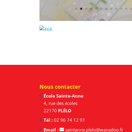
Nous contacter
École Sainte-Anne
4, rue des écoles
22170
PLÉLO
Tél :
02 96 74 12 91
Email :
saintanne.plelo@wanadoo.fr